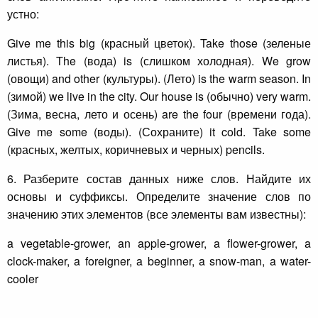
устно:
Give me this big (красный цветок). Take those (зеленые
листья). The (вода) is (слишком холодная). We grow
(овощи) and other (культуры). (Лето) is the warm season. In
(зимой) we live in the city. Our house is (обычно) very warm.
(Зима, весна, лето и осень) are the four (времени года).
Give me some (воды). (Сохраните) it cold. Take some
(красных, желтых, коричневых и черных) pencils.
6. Разберите состав данных ниже слов. Найдите их
основы и суффиксы. Определите значение слов по
значению этих элементов (все элементы вам известны):
a vegetable-grower, an apple-grower, a flower-grower, a
clock-maker, a foreigner, a beginner, a snow-man, a water-
cooler